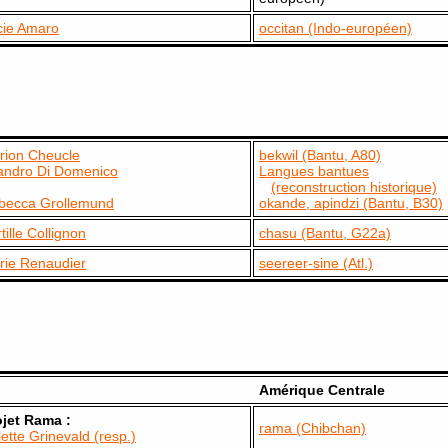
cie Amaro
occitan (Indo-européen)
rion Cheucle
bekwil (Bantu, A80)
andro Di Domenico
Langues bantues
(reconstruction historique)
becca Grollemund
okande, apindzi (Bantu, B30)
tille Collignon
chasu (Bantu, G22a)
rie Renaudier
seereer-sine (Atl.)
Amérique Centrale
ojet Rama :
rama (Chibchan)
ette Grinevald (resp.)