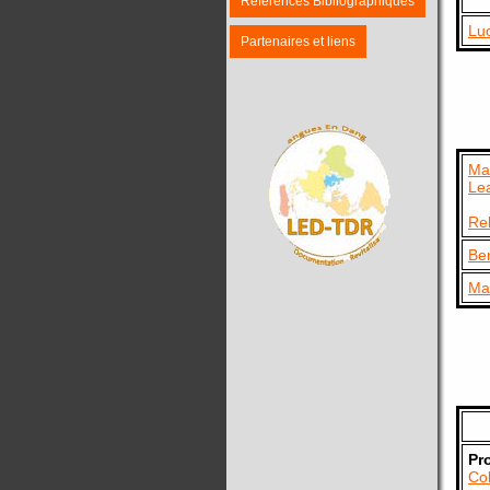
Références Bibliographiques
Lu
Partenaires et liens
Ma
Le
Re
Ber
Ma
Pr
Col