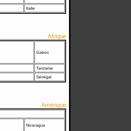
Italie
Afrique
Gabon
Tanzanie
Sénégal
Amérique
Nicaragua