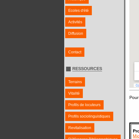
Ecoles d'été
Activités
Diffusion
Contact
RESSOURCES
Terrains
Vitalité
Pour 
Profils de locuteurs
Profils sociolinguistiques
Revitalisation
Pr
Mic