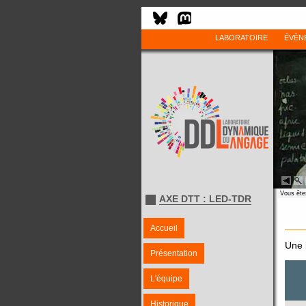
LABORATOIRE
ÉVÈN
Vous êtes
AXE DTT : LED-TDR
Accueil
Une l
Présentation
L'équipe
Historique