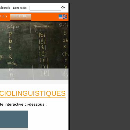
hébergés
Liens utiles
CES
LED-TDR
CIOLINGUISTIQUES
te interactive ci-dessous :