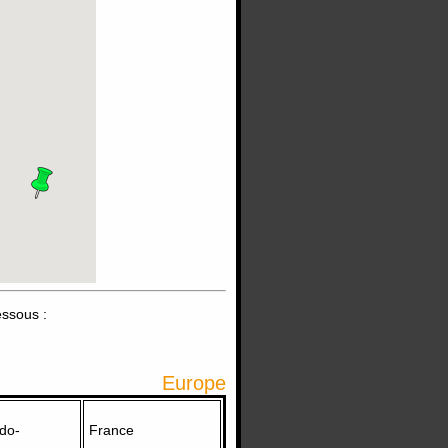
essous :
Europe
do-
France