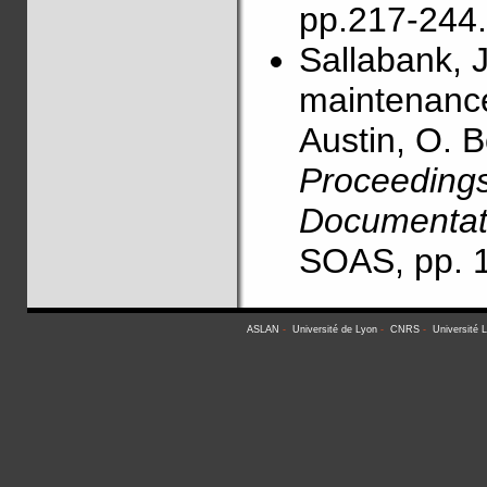
pp.217-244.
Sallabank, 
maintenance
Austin, O. 
Proceeding
Documentati
SOAS, pp. 1
ASLAN
-
Université de Lyon
-
CNRS
-
Université 