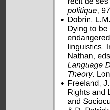
récit de se
politique
, 9
Dobrin, L.M.
Dying to be
endangered
linguistics. 
Nathan, ed
Language Do
Theory
. Lo
Freeland, J
Rights and 
and Sociocul