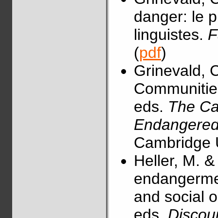
danger: le 
linguistes.
F
(
pdf
)
Grinevald, 
Communities.
eds.
The Ca
Endangered
Cambridge U
Heller, M. 
endangerment
and social o
eds.
Discou