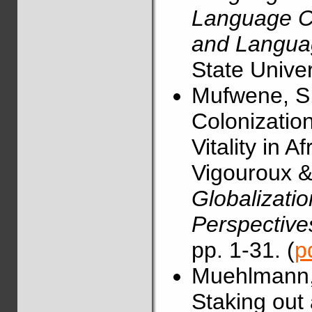
Language Co
and Langua
State Univer
Mufwene, S.
Colonizatio
Vitality in A
Vigouroux &
Globalizatio
Perspective
pp. 1-31. (
p
Muehlmann, 
Staking out