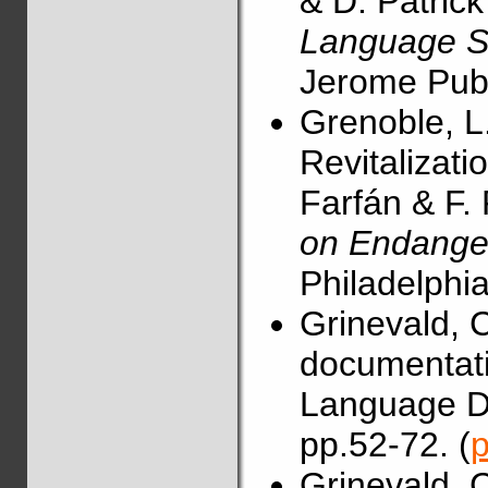
& D. Patrick
Language Su
Jerome Publ
Grenoble, L
Revitalizatio
Farfán & F.
on Endange
Philadelphi
Grinevald, 
documentati
Language De
pp.52-72. (
p
Grinevald, 