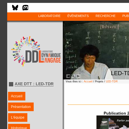
LABORATOIRE
ÉVÈNEMENTS
RECHERCHE
PUB
LED-TD
Vous êtes ici :
Accueil
/ Projets /
LED-TDR
AXE DTT : LED-TDR
Accueil
Présentation
Publication 
L'équipe
Historique