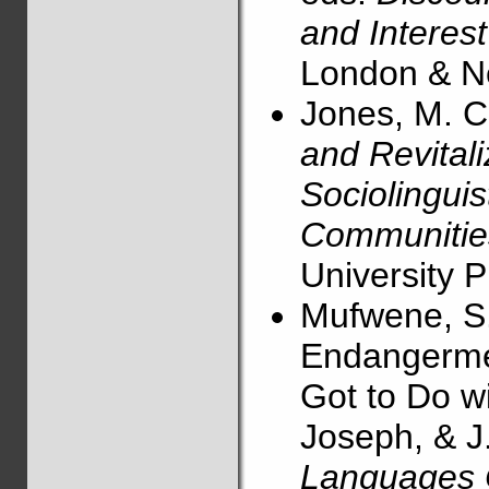
and Interes
London & Ne
Jones, M. C
and Revitali
Sociolinguis
Communitie
University P
Mufwene, S
Endangerme
Got to Do wi
Joseph, & J
Languages C