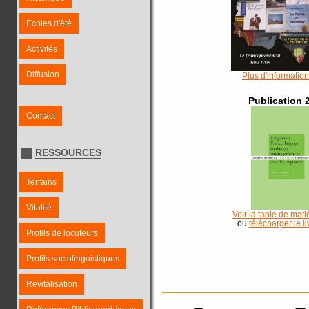
Ecoles d'été
Activités
Diffusion
Plus d'information
Publication 
Contact
RESSOURCES
Terrains
Vitalité
Voir la table de mati
ou
télécharger le li
Profils de locuteurs
Profils sociolinguistiques
Revitalisation