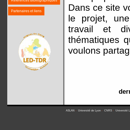
Références Bibliographiques
Dans ce site v
Partenaires et liens
le projet, un
travail et d
thématiques q
voulons partag
der
ASLAN
-
Université de Lyon
-
CNRS
-
Université 