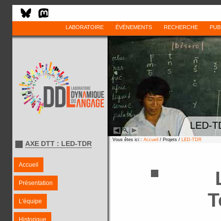
LABORATOIRE
ÉVÈNEMENTS
RECHERCHE
PUB
LED-TD
Vous êtes ici :
Accueil
/ Projets /
LED-TDR
AXE DTT : LED-TDR
Accueil
Présentation
T
L'équipe
Historique