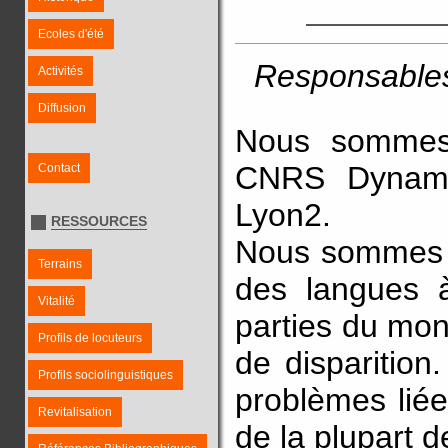
Ecoles d'été
Responsables 
Activités
Diffusion
Nous sommes 
CNRS Dynamiq
Contact
Lyon2.
RESSOURCES
Nous sommes li
Terrains
des langues à
Vitalité
parties du mon
Profils de locuteurs
de disparition
Profils sociolinguistiques
problèmes lié
Revitalisation
de la plupart 