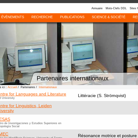
Annuaire
Mots-Clefs DDL
Sites 
ÉVÈNEMENTS
RECHERCHE
PUBLICATIONS
SCIENCE & SOCIÉTÉ
RE
Partenaires internationaux
 ici :
Accueil
/ Partenaires /
Internationaux
ntre for Languages and Literature
Littéracie (S. Strömqvist)
d University
ntre for Linguistics, Leiden
iversity
ESAS
tro de Investigaciones y Estudios Superiores en
opología Social
iMEC
Résonance motrice et posture (F