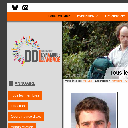
LABORATOIRE
ÉVÈNEMENTS
RECHERCHE
Tous l
Vous êtes ici :
Accueil
/ Laboratoire /
Annuaire
/
C
ANNUAIRE
Tous les membres
Direction
Coordinatrice d'axe
Administration