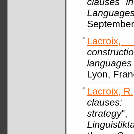
clauses i
Language
September
Lacroix,
construc
languages 
Lyon, Fran
Lacroix, R.
clauses:
strategy
Linguistik