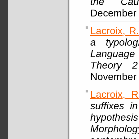
the Cauc
December 
Lacroix, R
a typolog
Language 
Theory 2
November 
Lacroix, R
suffixes i
hypothes
Morpholog