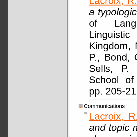
Lacroix, R
a typologi
of Lang
Linguisti
Kingdom, 
P., Bond, 
Sells, P.
School of 
pp. 205-2
Communications
Lacroix, R
and topic m