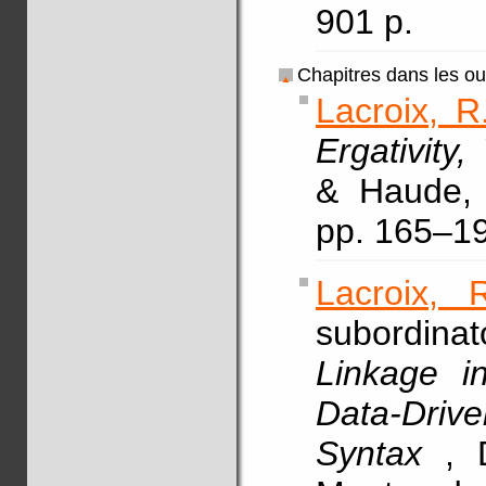
901 p.
Chapitres dans les o
Lacroix, R
Ergativity
& Haude, 
pp. 165–1
Lacroix, 
subordin
Linkage in
Data-Drive
Syntax
, 