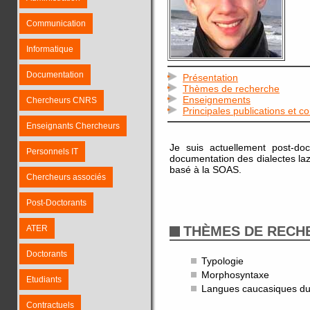
Communication
Informatique
Documentation
Présentation
Thèmes de recherche
Enseignements
Chercheurs CNRS
Principales publications et c
Enseignants Chercheurs
Je suis actuellement post-doc
Personnels IT
documentation des dialectes l
basé à la SOAS.
Chercheurs associés
Post-Doctorants
ATER
THÈMES DE RECH
Doctorants
Typologie
Morphosyntaxe
Etudiants
Langues caucasiques du
Contractuels